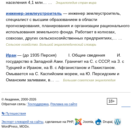
населения 4,1 млн… …
Энциклопедия стран мира
инженер-землеустроитель
— инженер землеустроитель,
специалист с высшим образованием в области
прогнозирования, планирования и организации рационального
использования земельного фонда. Работает в колхозах,
совхозах, других сельскохозяйственных предприятиях,… …
Сельское хозяйство. Большой энциклопедический словарь
Иран
— (до 1935 Персия) I. Общие сведения И.
государство в Западной Азии. Граничит на С. с СССР, на З. с
Турцией и Ираком, на В. с Афганистаном и Пакистаном.
Омывается на С. Каспийским морем, на Ю. Персидским и
Оманским заливами, в… …
Большая советская энциклопедия
© Академик, 2000-2026
18+
Обратная связь:
Техподдержка
,
Реклама на сайте
👣 Путешествия
Экспорт словарей на сайты
, сделанные на PHP,
Joomla,
Drupal,
WordPress, MODx.