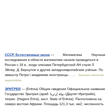
СССР. Естественные науки
— Математика Научные
исследования в области математики начали проводиться в
России с 18 в., когда членами Петербургской АН стали Л.
Эйлер, Д. Бернулли и другие западноевропейские учёные. По
замыслу Петра I академики иностранцы… …
Большая советская
энциклопедия
ЭРИТРЕЯ
— (Eritrea) Общие сведения Официальное название
Государство Эритрея (араб. دولة إرتريا (Даулят Иритрийя),
тигрин. (Hagere Ertra), англ. State of Eritrea). Расположена на
северо востоке Африки. Площадь 121,3 тыс. км2, численность