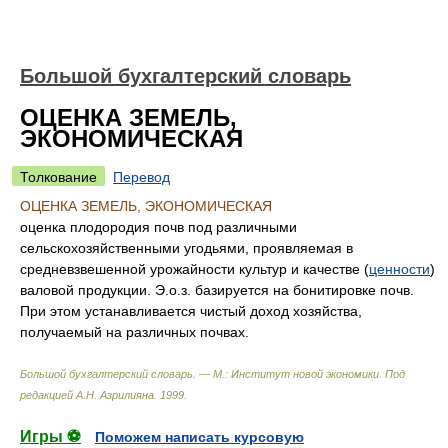
Большой бухгалтерский словарь
ОЦЕНКА ЗЕМЕЛЬ,
ЭКОНОМИЧЕСКАЯ
Толкование
Перевод
ОЦЕНКА ЗЕМЕЛЬ, ЭКОНОМИЧЕСКАЯ
оценка плодородия почв под различными
сельскохозяйственными угодьями, проявляемая в
средневзвешенной урожайности культур и качестве (
ценности
)
валовой продукции. Э.о.з. базируется на бонитировке почв.
При этом устанавливается чистый доход хозяйства,
получаемый на различных почвах.
Большой бухгалтерский словарь. — М.: Институт новой экономики
.
Под
редакцией А.Н. Азрилияна
.
1999
.
Игры ⚽
Поможем написать курсовую